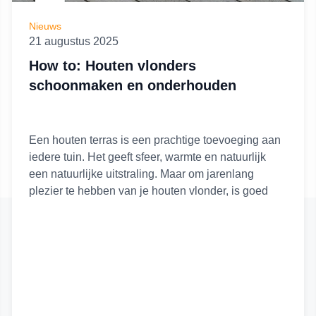
Nieuws
21 augustus 2025
How to: Houten vlonders
schoonmaken en onderhouden
Een houten terras is een prachtige toevoeging aan
iedere tuin. Het geeft sfeer, warmte en natuurlijk
een natuurlijke uitstraling. Maar om jarenlang
plezier te hebben van je houten vlonder, is goed
onderhoud essentieel. Regen, zon, bladeren en
vuil kunnen het hout aantasten, waardoor planken
sneller verweren of glad worden. Het regelmatig
schoonmaken en behandelen van je houten
vlonders verlengt de levensduur en houdt je terras
veilig en mooi.