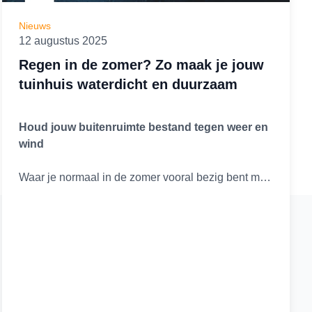
Nieuws
12 augustus 2025
Regen in de zomer? Zo maak je jouw
tuinhuis waterdicht en duurzaam
Houd jouw buitenruimte bestand tegen weer en
wind
Waar je normaal in de zomer vooral bezig bent met
zonneschermen en schaduwdoeken, draait het dit
jaar om regenjassen en afwatering. De natte zomer
van dit moment laat maar weer eens zien hoe
belangrijk het is om je tuinhuis goed te beschermen
tegen vocht. Een duurzaam tuinhuis begint bij een
slimme voorbereiding én de juiste materialen.
Zeker in Nederland, waar de zomer net zo goed nat
als zonnig kan zijn, is het essentieel om je tuinhout