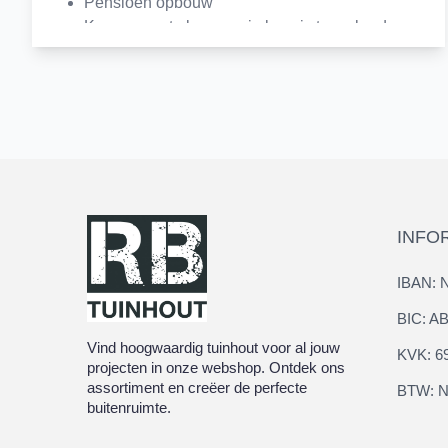
Pensioen opbouw
Kansen om te leren en je kennis te verbreden
Interesse?
INFO
IBAN: 
BIC: 
Vind hoogwaardig tuinhout voor al jouw
KVK: 6
projecten in onze webshop. Ontdek ons
assortiment en creëer de perfecte
BTW: N
buitenruimte.