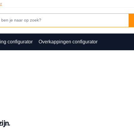
er
ing configurator
Overkappingen configurator
ijn.