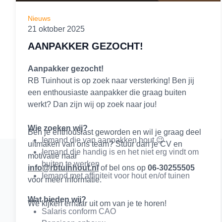
Nieuws
21 oktober 2025
AANPAKKER GEZOCHT!
Aanpakker gezocht!
RB Tuinhout is op zoek naar versterking! Ben jij
een enthousiaste aanpakker die graag buiten
werkt? Dan zijn wij op zoek naar jou!
Wie zoeken wij?
Ben je enthousiast geworden en wil je graag deel
Iemand die van aanpakken hout 😉
uitmaken van ons team? Stuur dan je CV en
Iemand die handig is en het niet erg vindt om
motivatie naar
buiten te werken
info@rbtuinhout.nl
of bel ons op
06-30255505
Iemand met affiniteit voor hout en/of tuinen
voor meer informatie.
Wat bieden wij?
We kijken ernaar uit om van je te horen!
Salaris conform CAO