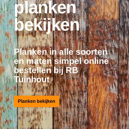
planken
bekijken
Planken in alle soorten
en maten simpel online
bestellen bij RB
Tuinhout
Planken bekijken