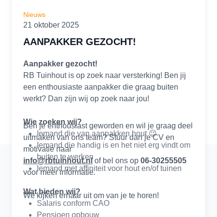
Nieuws
21 oktober 2025
AANPAKKER GEZOCHT!
Aanpakker gezocht!
RB Tuinhout is op zoek naar versterking! Ben jij
een enthousiaste aanpakker die graag buiten
werkt? Dan zijn wij op zoek naar jou!
Wie zoeken wij?
Ben je enthousiast geworden en wil je graag deel
Iemand die van aanpakken hout 😉
uitmaken van ons team? Stuur dan je CV en
Iemand die handig is en het niet erg vindt om
motivatie naar
buiten te werken
info@rbtuinhout.nl
of bel ons op
06-30255505
Iemand met affiniteit voor hout en/of tuinen
voor meer informatie.
Wat bieden wij?
We kijken ernaar uit om van je te horen!
Salaris conform CAO
Pensioen opbouw