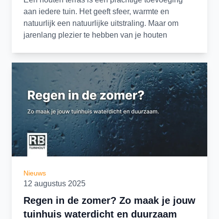
aan iedere tuin. Het geeft sfeer, warmte en
natuurlijk een natuurlijke uitstraling. Maar om
jarenlang plezier te hebben van je houten
vlonder, is goed onderhoud essentieel. Regen,
zon, bladeren en vuil kunnen het hout aantasten,
waardoor planken sneller verweren of glad
worden. Het regelmatig schoonmaken en
behandelen van je houten vlonders verlengt de
levensduur en houdt je terras veilig en mooi.
Regelmatig vegen en schoonmaken
Houten vlonders schoonmaken begint met
Nieuws
regelmatig vegen. Door bladeren, takjes en ander
12 augustus 2025
vuil weg te halen voorkom je dat vocht langer op
het hout blijft liggen. Vooral in de herfst en het
Regen in de zomer? Zo maak je jouw
voorjaar kan dit belangrijk zijn, omdat natte
tuinhuis waterdicht en duurzaam