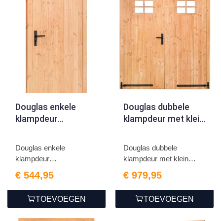
Douglas enkele
Douglas dubbele
klampdeur
klampdeur met klein
B1000xH2050mm
raam
buitenmaat,
B1850xH2050mm
Douglas enkele
Douglas dubbele
rechtsdraaiend
buitenmaat,
klampdeur
klampdeur met klein
linksdraaiend
B1000xH2050mm
raam B185...
€ 544,95
€ 979,95
buiten...
TOEVOEGEN
TOEVOEGEN