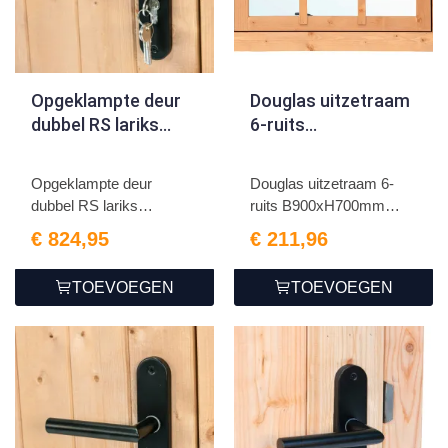
Opgeklampte deur
Douglas uitzetraam
dubbel RS lariks
6-ruits
190x202cm
B900xH700mm
buitenmaat
Opgeklampte deur
Douglas uitzetraam 6-
dubbel RS lariks
ruits B900xH700mm
190x202cm
buiten...
€ 824,95
€ 211,96
TOEVOEGEN
TOEVOEGEN