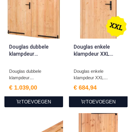
Douglas dubbele
Douglas enkele
klampdeur
klampdeur XXL
B1850xH2050mm
B1200xH2150mm
buitenmaat,
buitenmaat,
Douglas dubbele
Douglas enkele
linksdraaiend
linksdraaiend
klampdeur
klampdeur XXL
B1850xH2050mm buite...
B1200xH2150mm bu...
€ 1.039,00
€ 684,94
TOEVOEGEN
TOEVOEGEN