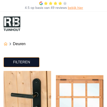
4.5
op basis van
49 reviews
bekijk hier
Deuren
FILTEREN