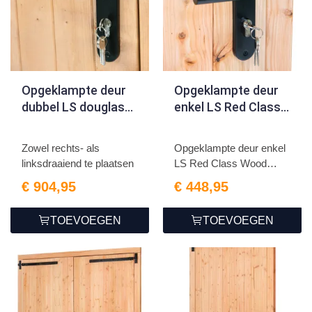
Opgeklampte deur
Opgeklampte deur
dubbel LS douglas
enkel LS Red Class
186x202.6cm
Wood 100x205cm
Zowel rechts- als
Opgeklampte deur enkel
linksdraaiend te plaatsen
LS Red Class Wood
100x...
€ 904,95
€ 448,95
TOEVOEGEN
TOEVOEGEN