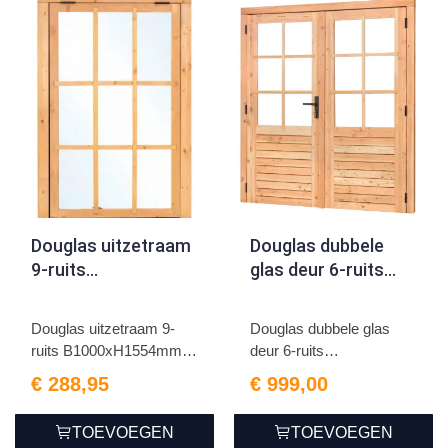
Douglas uitzetraam
Douglas dubbele
9-ruits
glas deur 6-ruits
B1000xH1554mm
B1850xH2050mm
buitenmaat
buitenmaat,
Douglas uitzetraam 9-
Douglas dubbele glas
linksdraaiend
ruits B1000xH1554mm
deur 6-ruits
buit...
B1850xH2050...
€ 288,95
€ 999,00
TOEVOEGEN
TOEVOEGEN