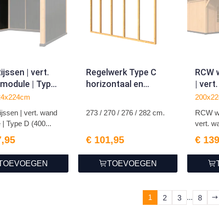
jssen | vert.
Regelwerk Type C
RCW w
module | Type
horizontaal en
| vert
0x224cm) |
verticaal
(200x
24x224cm
200x2
jssen | vert. wand
273 / 270 / 276 / 282 cm.
RCW wi
pregneerd
| Type D (400...
vert. w
7,95
€ 101,95
€ 13
TOEVOEGEN
TOEVOEGEN
1
...
2
3
8