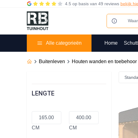
4.5
op basis van
49 reviews
bekijk hi
Alle categorieën
Home
Schutt
Buitenleven
Houten wanden en toebehoor
Standa
LENGTE
CM
CM