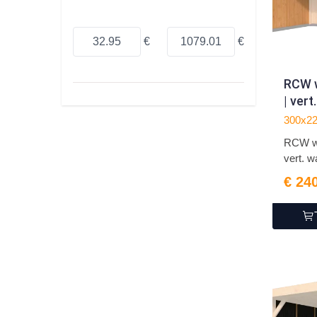
€
€
RCW 
| vert
(300
300x2
RCW wi
vert. 
(300...
€ 24