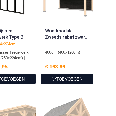
ijssen |
Wandmodule
werk Type B
Zweeds rabat zwart
224cm) | zwart
Type H, achterwand
24x224cm
regneerd
kapschuur Economy
jssen | regelwerk
400cm (400x120cm)
(250x224cm) |...
9,95
€ 163,96
TOEVOEGEN
TOEVOEGEN