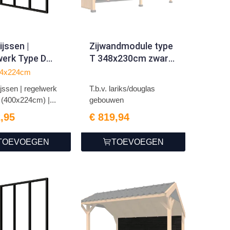
ijssen |
Zijwandmodule type
werk Type D
T 348x230cm zwart
224cm) | zwart
gespoten
24x224cm
regneerd
jssen | regelwerk
T.b.v. lariks/douglas
(400x224cm) |...
gebouwen
2,95
€ 819,94
TOEVOEGEN
TOEVOEGEN