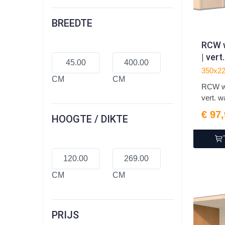
BREEDTE
RCW 
| vert
(350
350x2
CM
CM
RCW wi
vert. 
(350...
€ 97
HOOGTE / DIKTE
CM
CM
PRIJS