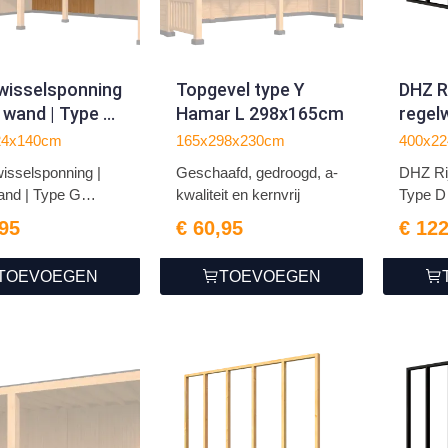
wisselsponning
Topgevel type Y
DHZ R
. wand | Type G
Hamar L 298x165cm
regel
x140cm)
(400x
24x140cm
165x298x230cm
400x2
geimp
sselsponning |
Geschaafd, gedroogd, a-
DHZ Ri
wand | Type G
kwaliteit en kernvrij
Type D 
,95
€ 60,95
€ 12
TOEVOEGEN
TOEVOEGEN