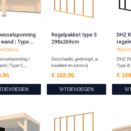
wisselsponning
Regelpakket type S
DHZ R
. wand | Type C
298x269cm
regel
x224cm)
(250x
24x224cm
250x2
geimp
sselsponning |
Geschaafd, gedroogd, a-
DHZ Ri
wand | Type C
kwaliteit en kernvrij
Type B 
0,95
€ 102,95
€ 10
TOEVOEGEN
TOEVOEGEN