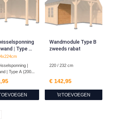
isselsponning
Wandmodule Type B
. wand | Type A
zweeds rabat
224cm)
24x224cm
sselsponning |
220 / 232 cm
and | Type A (200...
9,95
€ 142,95
TOEVOEGEN
TOEVOEGEN