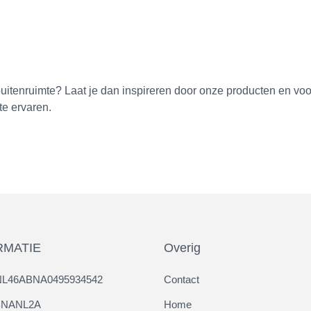
ne buitenruimte? Laat je dan inspireren door onze producten en 
te ervaren.
RMATIE
Overig
NL46ABNA0495934542
Contact
ABNANL2A
Home