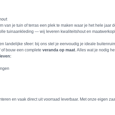
hout
om van je tuin of terras een plek te maken waar je het hele jaa
volle tuinaankleding — wij leveren kwaliteitshout en maatwerkop
en landelijke sfeer: bij ons stel je eenvoudig je ideale buiten
f
of bouw een complete
veranda op maat
. Alles wat je nodig he
leven:
tingen
eren en vaak direct uit voorraad leverbaar. Met onze eigen zaa